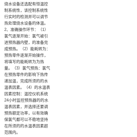
烧水设备还选配有恒温控
制系统性，该控制系统性
行实时的检测并可以调节
热处理烧水设备的体温‌。
2、准确操作环节‌：（1）
氯气逐渐开始‌：氯气被引
进预热器内壁，的准备完
成预热。‌（2）能耗转为‌：
预热零件逐渐开始操作，
将填写的能耗转为为热
量。（3）氯气预热‌：氯气
在预热零件的影响下热传
递加温，完成所须的的水
温表因素。（4）的水温表
因素控制‌：温控仪机系统
24小时监控预热器的的水
温表因素，并选择还要调
预热额定功率，以有效确
保氯气都可以不稳地坚持
在所须的的水温表因素超
范围内。